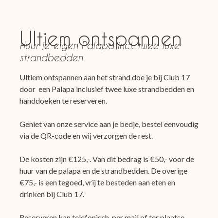
Ultiem ontspannen
Huur je eigen Palapa incl. twee luxe
strandbedden
Ultiem ontspannen aan het strand doe je bij Club 17
door een Palapa inclusief twee luxe strandbedden en
handdoeken te reserveren.
Geniet van onze service aan je bedje, bestel eenvoudig
via de QR-code en wij verzorgen de rest.
De kosten zijn €125,-. Van dit bedrag is €50,- voor de
huur van de palapa en de strandbedden. De overige
€75,- is een tegoed, vrij te besteden aan eten en
drinken bij Club 17.
Reserveren kan
telefonisch
, per
mail
of ter plaatse.