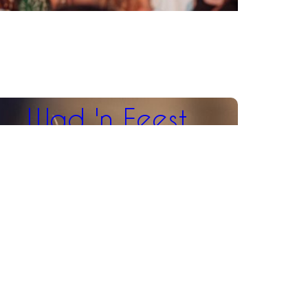
Wad 'n Feest​