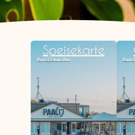
Speisekarte
Paal 17 Aan Zee
Paal 