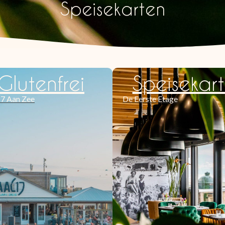
Speisekarten
Glutenfrei
Speisekar
17 Aan Zee
De Eerste Etage